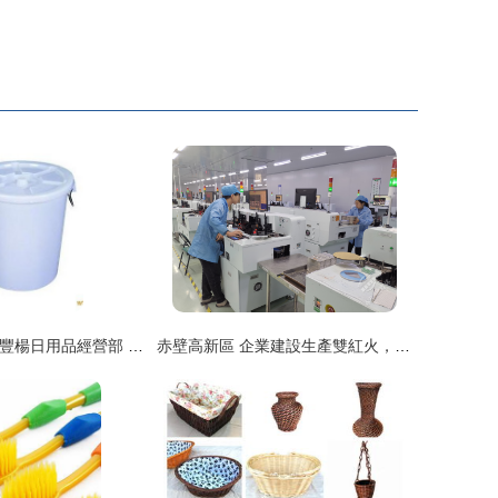
廣州市從化江埔豐楊日用品經營部 多規格大白桶，滿足您的日用需求
赤壁高新區 企業建設生產雙紅火，日用百貨引領新熱潮