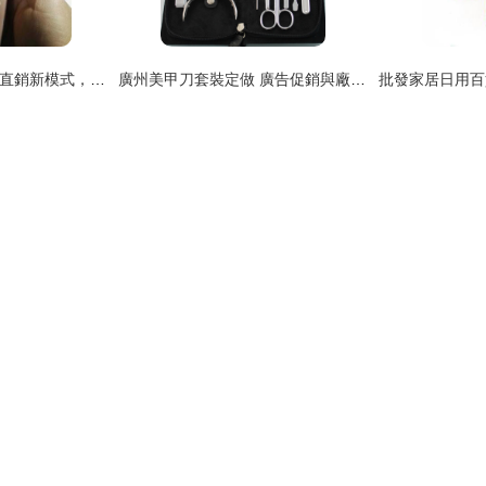
探秘苗仁五毒膏 廠家直銷新模式，傳承品質與細節臻選
廣州美甲刀套裝定做 廣告促銷與廠家直接供貨的創新實踐