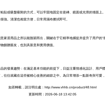
膠粘貼或吸盤吸附的方式，可以牢固地固定在瓷磚、鏡面或光滑的墻面上
性很強。清潔也相當方便，日常用濕布擦拭即可。
意家居用品之所以能脫穎而出，關鍵在于它精準地捕捉并提升了用戶的“
禮物饋贈親友，也別具新意和實用價值。
用品的發展趨勢：在滿足基本功能的前提下，日益注重情感化設計、用戶
質，往往就藏在這些被精心改善的細節之中。為日常增添一點新奇與可愛
如若轉載，請注明出處：http://www.vhhb.cn/product/48.html
更新時間：2026-06-18 13:42:05