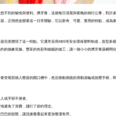
意想不到的愉悅與便利。擠牙膏，這個每日清晨與夜晚的例行公事，對許
壓器，正悄然改變著這一日常體驗，它以新奇、可愛、實用的特點，成為
器完美體現了這一特點。它通常采用ABS等安全環保塑料制成，造型多
簡約的抽象笑臉。豐富的色彩和細膩的做工，讓一個小小的擠牙膏器瞬間
牙膏管尾部插入壓器的開口槽中，然后推動側面的滑動滾輪或按壓手柄，
老人或手部不便者。
度地避免了浪費，踐行了節約理念。
皺巴巴的狀態，讓洗漱臺看起來更加整潔有序。