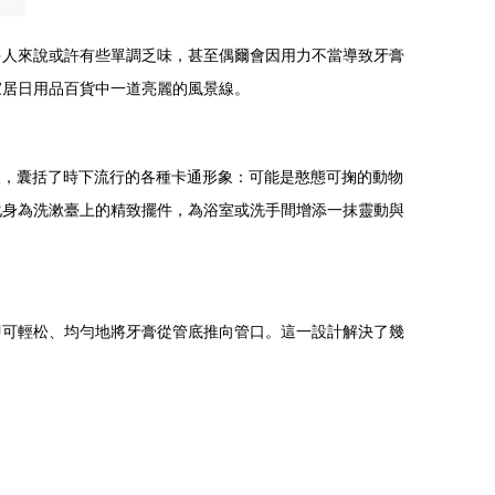
多人來說或許有些單調乏味，甚至偶爾會因用力不當導致牙膏
家居日用品百貨中一道亮麗的風景線。
樣，囊括了時下流行的各種卡通形象：可能是憨態可掬的動物
化身為洗漱臺上的精致擺件，為浴室或洗手間增添一抹靈動與
即可輕松、均勻地將牙膏從管底推向管口。這一設計解決了幾