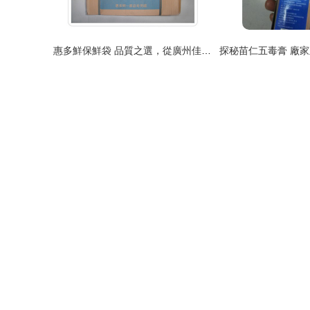
惠多鮮保鮮袋 品質之選，從廣州佳廚走向全國