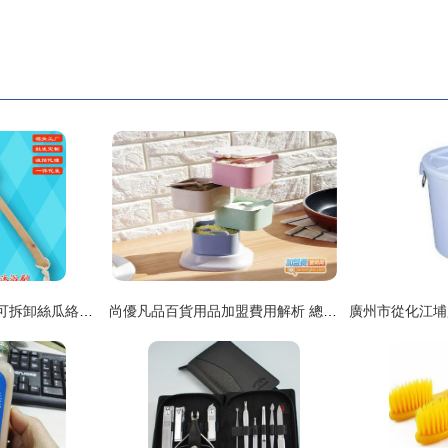
廠家批發可懸掛彎柄可拆卸絲瓜絡沐浴刷 浴中刮痧新經典。懸掛、硬軟、可拆卸技巧多
尚優凡品百貨用品加盟費用解析 總投資19.1萬元包含哪些項目？