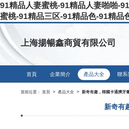
91精品人妻蜜桃-91精品人妻啪啪-9
蜜桃-91精品三区-91精品色-91精品
上海揚暢鑫商貿有限公司
首頁
企業簡介
產品大全
聯系
>
>
當前位置：
首頁
產品大全
新奇有趣，韓國卡通擠牙膏
新奇有